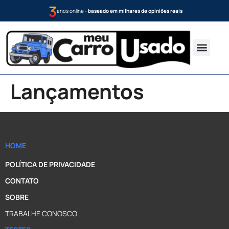
anos online
- baseado em milhares de opiniões reais
Opinião dos donos
Testes de pr
Calculadora IPVA
Lançamentos
HOME
POLÍTICA DE PRIVACIDADE
CONTATO
SOBRE
TRABALHE CONOSCO