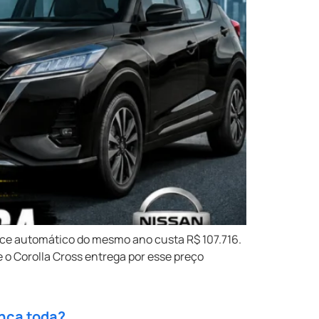
nce automático do mesmo ano custa R$ 107.716.
 o Corolla Cross entrega por esse preço
ença toda?