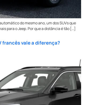
r automático do mesmo ano, um dos SUVs que
is para o Jeep. Por que a distância é tão […]
 francês vale a diferença?