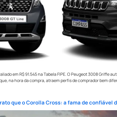
liado em R$ 91.545 na Tabela FIPE. O Peugeot 3008 Griffe au
que, na hora da compra, atraem perfis de comprador bem dife
to que o Corolla Cross: a fama de confiável do