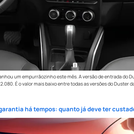
anhou um empurrãozinho este mês. A versão de entrada do Du
 62.080. É o valor mais baixo entre todas as versões do Duste
 garantia há tempos: quanto já deve ter custad