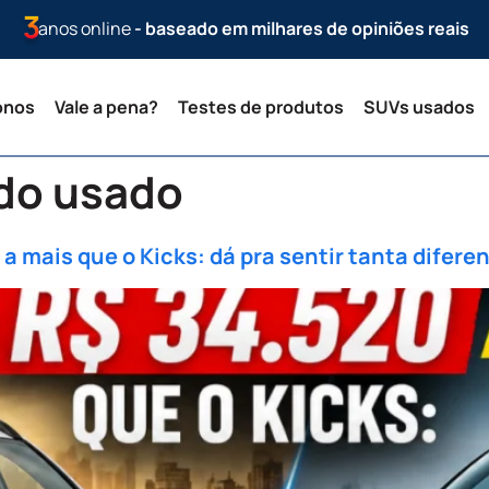
anos online
- baseado em milhares de opiniões reais
onos
Vale a pena?
Testes de produtos
SUVs usados
do usado
a mais que o Kicks: dá pra sentir tanta diferen