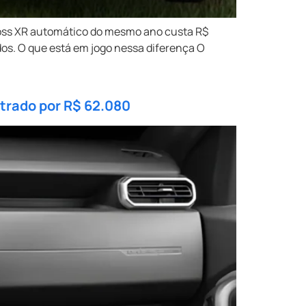
ross XR automático do mesmo ano custa R$
dos. O que está em jogo nessa diferença O
ntrado por R$ 62.080