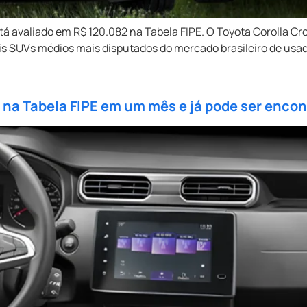
 avaliado em R$ 120.082 na Tabela FIPE. O Toyota Corolla C
is SUVs médios mais disputados do mercado brasileiro de usa
4 na Tabela FIPE em um mês e já pode ser enco