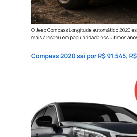
O Jeep Compass Longitude automático 2023 est
mais cresceu em popularidade nos últimos anos, 
Compass 2020 sai por R$ 91.545, R$