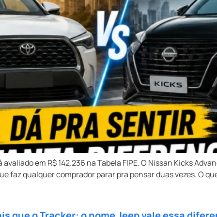
á avaliado em R$ 142.236 na Tabela FIPE. O Nissan Kicks Adva
ue faz qualquer comprador parar pra pensar duas vezes. O que
s que o Tracker: o nome Jeep vale essa difer