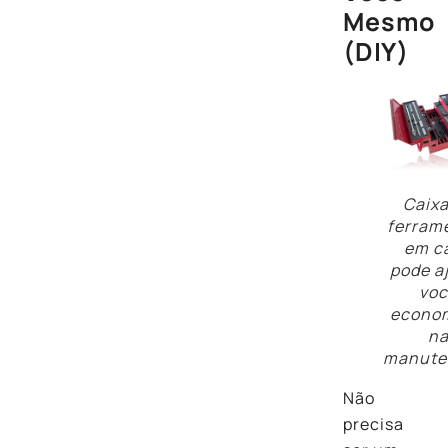
Mesmo
(DIY)
Caixa
ferram
em c
pode a
voc
econom
n
manute
Não
precisa