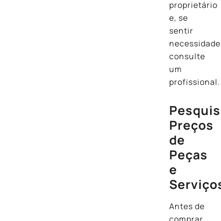
proprietário
e, se
sentir
necessidade
consulte
um
profissional.
Pesqui
Preços
de
Peças
e
Serviço
Antes de
comprar