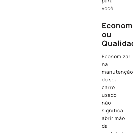
para
você.
Econom
ou
Qualida
Economizar
na
manutençã
do seu
carro
usado
não
significa
abrir mão
da