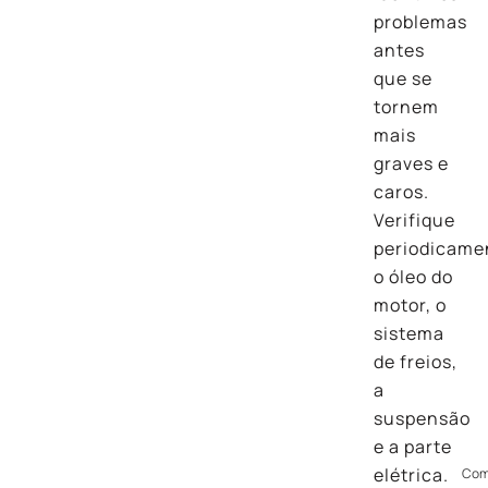
problemas
antes
que se
tornem
mais
graves e
caros.
Verifique
periodicame
o óleo do
motor, o
sistema
de freios,
a
suspensão
e a parte
elétrica.
Com