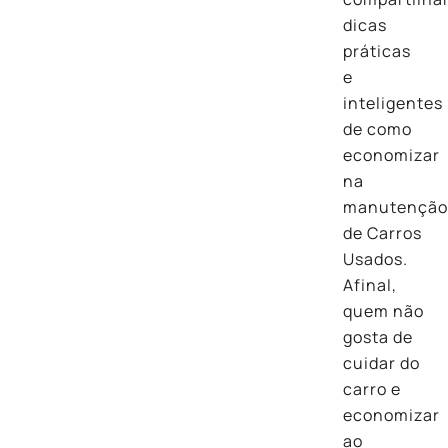
dicas
práticas
e
inteligentes
de como
economizar
na
manutençã
de Carros
Usados.
Afinal,
quem não
gosta de
cuidar do
carro e
economizar
ao