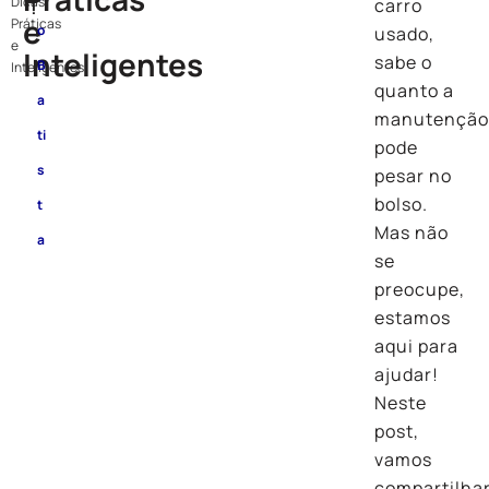
Dicas
carro
!
e
Práticas
o
usado,
e
Inteligentes
sabe o
B
Inteligentes
quanto a
a
manutençã
ti
pode
s
pesar no
bolso.
t
Mas não
a
se
preocupe,
estamos
aqui para
ajudar!
Neste
post,
vamos
compartilha