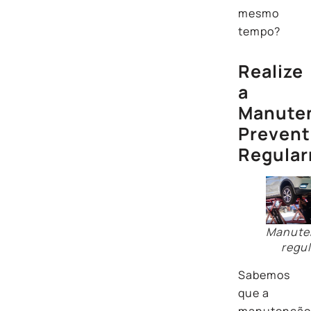
mesmo
tempo?
Realize
a
Manute
Prevent
Regula
Manute
regul
Sabemos
que a
manutençã