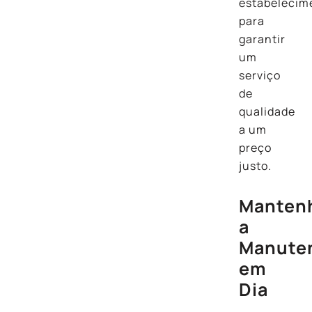
estabelecim
para
garantir
um
serviço
de
qualidade
a um
preço
justo.
Manten
a
Manute
em
Dia