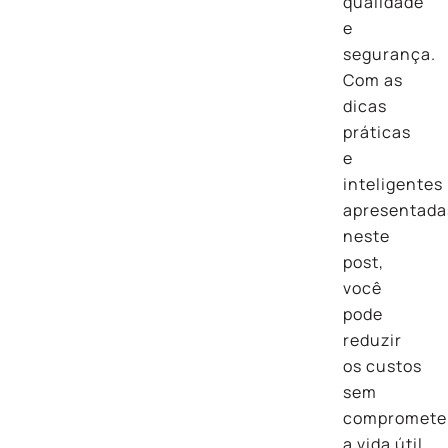
qualidade
e
segurança.
Com as
dicas
práticas
e
inteligentes
apresentada
neste
post,
você
pode
reduzir
os custos
sem
compromete
a vida útil