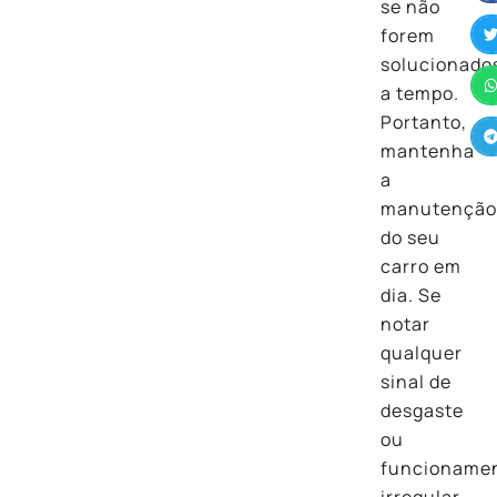
se não
forem
solucionado
a tempo.
Portanto,
mantenha
a
manutençã
do seu
carro em
dia. Se
notar
qualquer
sinal de
desgaste
ou
funcioname
irregular,