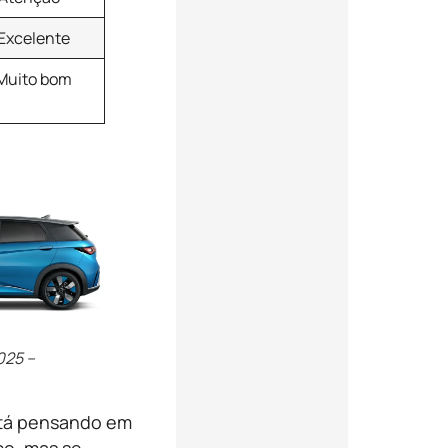
Excelente
Muito bom
025 –
tá pensando em