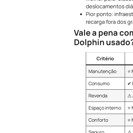
deslocamentos diá
Pior ponto: infraes
recarga fora dos g
Vale a pena co
Dolphin usado
Critério
Manutenção
⭐ 
Consumo
✔ 
Revenda
⚠ 
Espaço interno
⭐ 
Conforto
⭐ 
Seguro
⚠ 