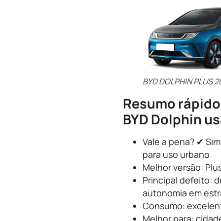
BYD DOLPHIN PLUS 2
Resumo rápido
BYD Dolphin u
Vale a pena? ✔ Sim
para uso urbano
Melhor versão: Plu
Principal defeito: 
autonomia em est
Consumo: excelent
Melhor para: cidad