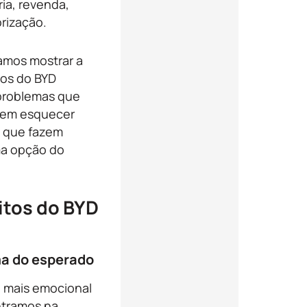
ia, revenda,
rização.
vamos mostrar a
nos do BYD
 problemas que
sem esquecer
 que fazem
ma opção do
itos do BYD
ma do esperado
o mais emocional
ntramos na