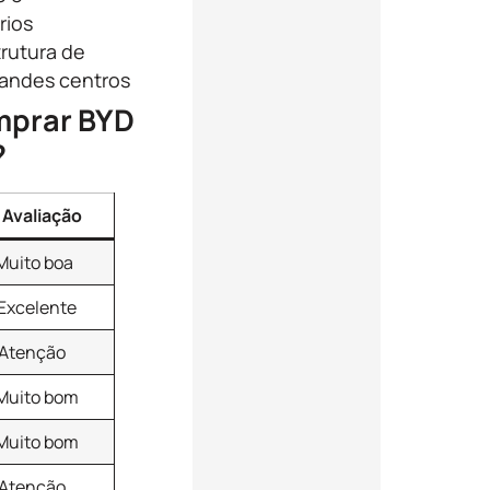
rios
trutura de
randes centros
mprar BYD
?
Avaliação
Muito boa
Excelente
Atenção
Muito bom
Muito bom
Atenção