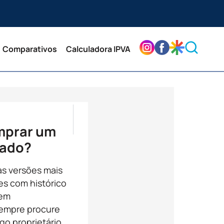
Comparativos
Calculadora IPVA
PRÓXIMO
ANTERIOR
Exclusivo: testamos a cera que pro
Opinião sincera dos donos 
mprar um
sado?
as versões mais
s com histórico
bem
empre procure
go proprietário