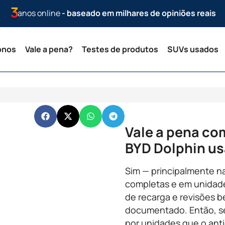
anos online
- baseado em milhares de opiniões reais
onos
Vale a pena?
Testes de produtos
SUVs usados
Vale a pena co
BYD Dolphin u
Sim — principalmente n
completas e em unidade
de recarga e revisões 
documentado. Então, s
por unidades que o anti