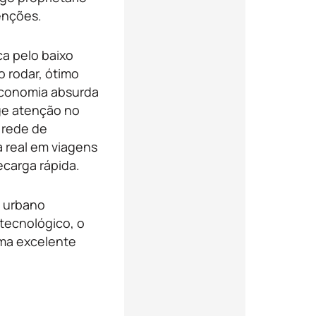
nções.
a pelo baixo
o rodar, ótimo
economia absurda
ige atenção no
 rede de
 real em viagens
carga rápida.
o urbano
tecnológico, o
ma excelente