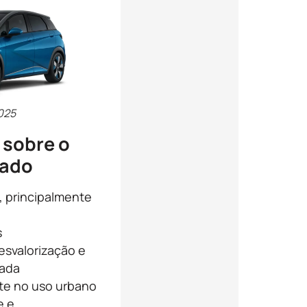
025
 sobre o
sado
, principalmente
s
desvalorização e
rada
e no uso urbano
e e