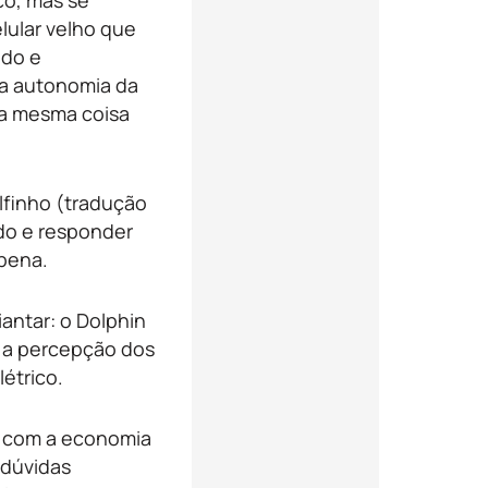
co, mas se
lular velho que
ndo e
a autonomia da
 a mesma coisa
lfinho (tradução
do e responder
 pena.
iantar: o Dolphin
a percepção dos
létrico.
o com a economia
 dúvidas