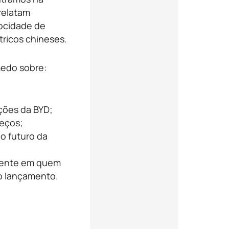
relatam
ocidade de
tricos chineses.
edo sobre:
ões da BYD;
reços;
o futuro da
lmente em quem
o lançamento.