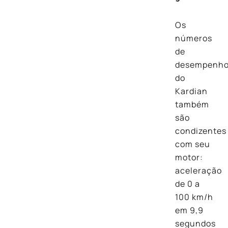
Os
números
de
desempenh
do
Kardian
também
são
condizentes
com seu
motor:
aceleração
de 0 a
100 km/h
em 9,9
segundos