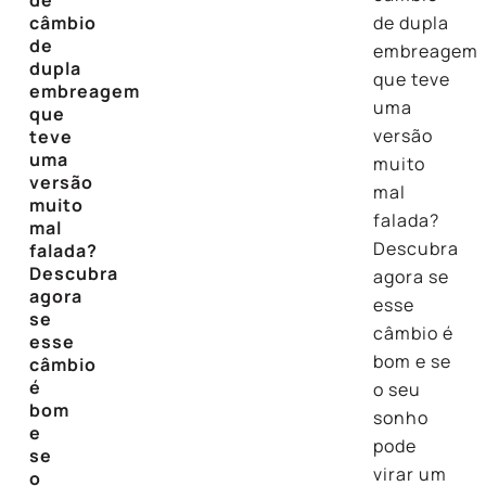
câmbio
de dupla
de
embreagem
dupla
que teve
embreagem
uma
que
versão
teve
uma
muito
versão
mal
muito
falada?
mal
Descubra
falada?
Descubra
agora se
agora
esse
se
câmbio é
esse
bom e se
câmbio
é
o seu
bom
sonho
e
pode
se
virar um
o