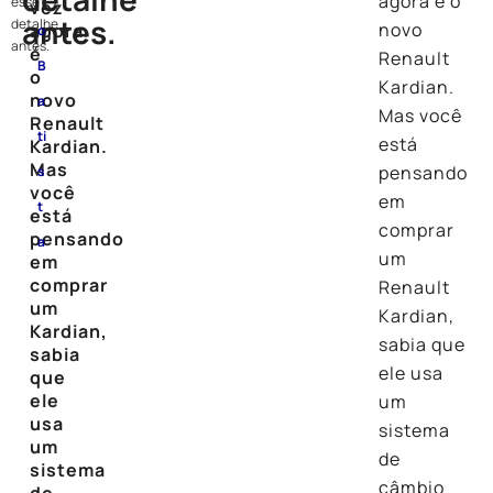
agora é o
esse
vez
antes.
detalhe
novo
agora
o
antes.
é
Renault
B
o
Kardian.
novo
a
Mas você
Renault
ti
está
Kardian.
Mas
pensando
s
você
em
t
está
comprar
pensando
a
um
em
comprar
Renault
um
Kardian,
Kardian,
sabia que
sabia
ele usa
que
ele
um
usa
sistema
um
de
sistema
câmbio
de