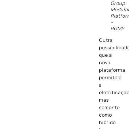
Group
Modula
Platfor
–
RGMP
Outra
possibilidad
que a
nova
plataforma
permite é
a
eletrificação
mas
somente
como
híbrido