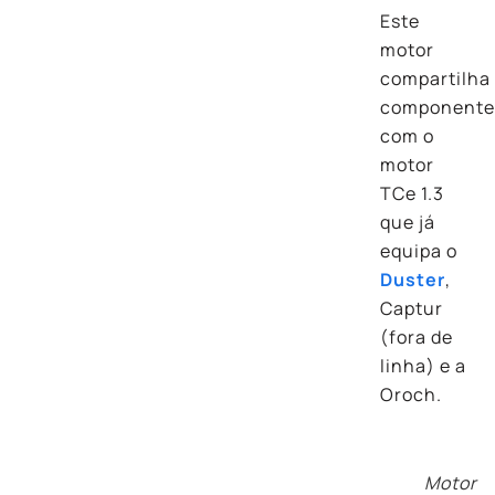
Este
motor
compartilha
componente
com o
motor
TCe 1.3
que já
equipa o
Duster
,
Captur
(fora de
linha) e a
Oroch.
Motor