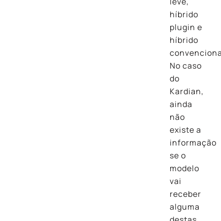
leve,
híbrido
plugin e
híbrido
convenciona
No caso
do
Kardian,
ainda
não
existe a
informação
se o
modelo
vai
receber
alguma
destas