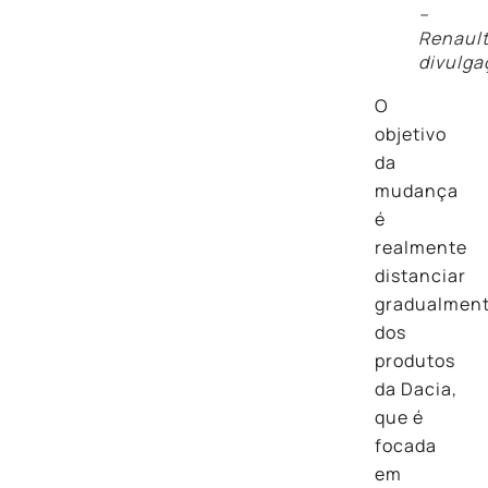
–
Renaul
divulga
O
objetivo
da
mudança
é
realmente
distanciar
gradualmen
dos
produtos
da Dacia,
que é
focada
em