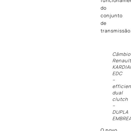
funcioname
do
conjunto
de
transmissão
Câmbio
Renaul
KARDIA
EDC
–
efficien
dual
clutch
–
DUPLA
EMBRE
O novo