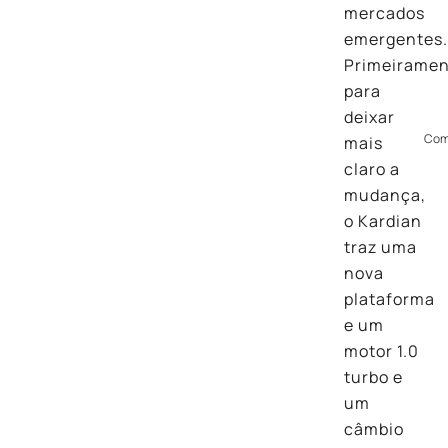
mercados
emergentes.
Primeiramen
para
deixar
Com
mais
claro a
mudança,
o Kardian
traz uma
nova
plataforma
e um
motor 1.0
turbo e
um
câmbio