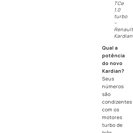
TCe
1.0
turbo
–
Renaul
Kardian
Qual a
potência
do novo
Kardian?
Seus
números
são
condizentes
com os
motores
turbo de
três