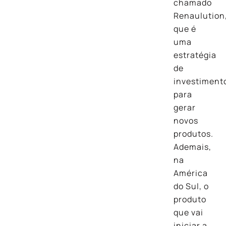
chamado
Renaulution
que é
uma
estratégia
de
investiment
para
gerar
novos
produtos.
Ademais,
na
América
do Sul, o
produto
que vai
iniciar a