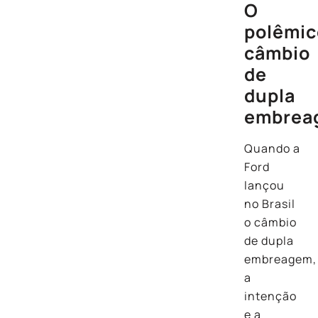
O
polêmic
câmbio
de
dupla
embrea
Quando a
Ford
lançou
no Brasil
o câmbio
de dupla
embreagem,
a
intenção
e a