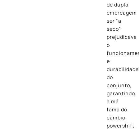
de dupla
embreagem
ser “a
seco”
prejudicava
o
funcioname
e
durabilidade
do
conjunto,
garantindo
a má
fama do
câmbio
powershift.