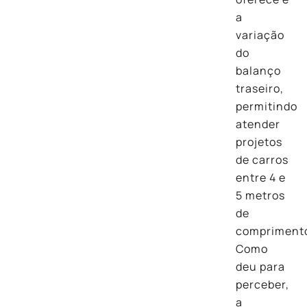
a
variação
do
balanço
traseiro,
permitindo
atender
projetos
de carros
entre 4 e
5 metros
de
compriment
Como
deu para
perceber,
a