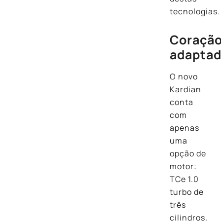
tecnologias.
Coraçã
adapta
O novo
Kardian
conta
com
apenas
uma
opção de
motor:
TCe 1.0
turbo de
três
cilindros.