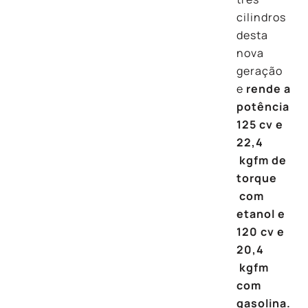
cilindros
desta
nova
geração
e
rende a
potência
125 cv e
22,4
kgfm de
torque
com
etanol e
120 cv e
20,4
kgfm
com
gasolina.