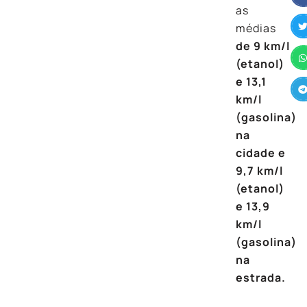
as
médias
de 9 km/l
(etanol)
e 13,1
km/l
(gasolina)
na
cidade e
9,7 km/l
(etanol)
e 13,9
km/l
(gasolina)
na
estrada.