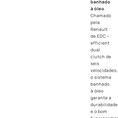
banhado
à óleo
.
Chamado
pela
Renault
de EDC –
efficient
dual
clutch de
seis
velocidades,
o sistema
banhado
à óleo
garante a
durabilidade
e o bom