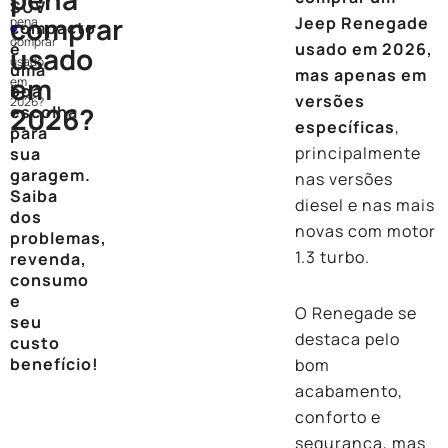
a
SUV
comprar
Jeep Renegade
pena
compacto
o
comprar
é
usado em 2026,
usado
usado
uma
mas apenas em
em
em
boa
versões
2026?
2026?
escolha
específicas
,
para
principalmente
sua
garagem.
nas versões
Saiba
diesel e nas mais
dos
novas com motor
problemas,
1.3 turbo.
revenda,
consumo
e
O Renegade se
seu
destaca pelo
custo
benefício!
bom
acabamento,
conforto e
segurança, mas