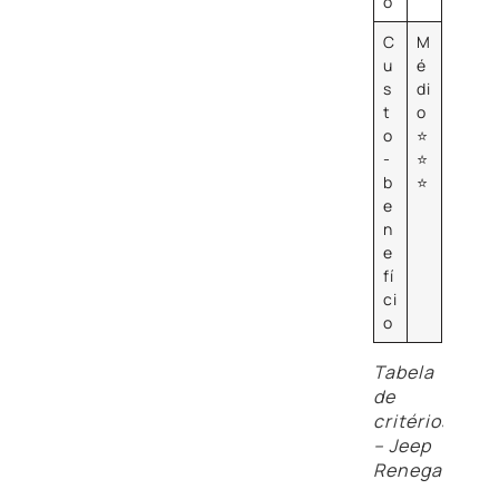
o
C
M
u
é
s
di
t
o
o
⭐
-
⭐
b
⭐
e
n
e
fí
ci
o
Tabela
de
critérios
– Jeep
Renegade