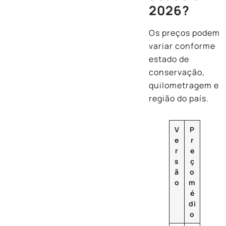
2026?
Os preços podem
variar conforme
estado de
conservação,
quilometragem e
região do país.
V
P
e
r
r
e
s
ç
ã
o
o
m
é
di
o