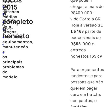
que podem
Ford
entre
2015
Focus
chegar a mais de
os
o
2015
hatches
é
R$400.000 –
B
é
médios
vide Corrola GR.
completo
completo
usados.
a
e
Hoje a versão
SE
e
Veja
honesto
ti
1.6 16v
parte de
preços,
honesto
consumo,
poucos mais de
s
equipamentos,
R$58.000
e
t
manutenção
entrega
e
a
honestos
135 cv
os
principais
problemas
Para orçamentos
do
modestos e para
modelo.
pessoas que não
querem pagar
caro em hatchs
compactos, o
Ford têm