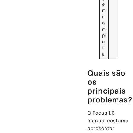
e
m
c
o
m
pl
e
t
a
Quais são
os
principais
problemas?
O Focus 1.6
manual costuma
apresentar