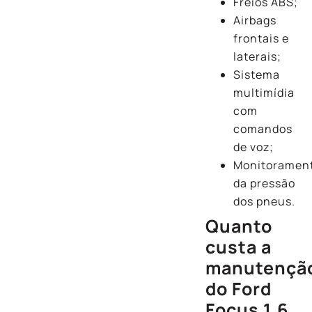
Freios ABS;
Airbags
frontais e
laterais;
Sistema
multimídia
com
comandos
de voz;
Monitoramen
da pressão
dos pneus.
Quanto
custa a
manutençã
do Ford
Focus 1.6