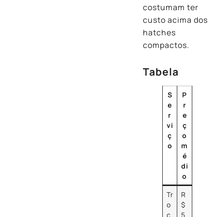
costumam ter
custo acima dos
hatches
compactos.
Tabela
S
P
e
r
r
e
vi
ç
ç
o
o
m
é
di
o
Tr
R
o
$
c
5