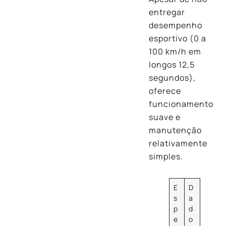
entregar
desempenho
esportivo (0 a
100 km/h em
longos 12,5
segundos),
oferece
funcionamento
suave e
manutenção
relativamente
simples.
E
D
s
a
p
d
e
o